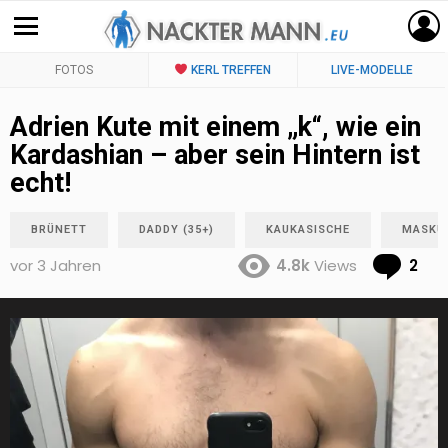
FOTOS
KERL TREFFEN
LIVE-MODELLE
Adrien Kute mit einem „k“, wie ein
Kardashian – aber sein Hintern ist
echt!
BRÜNETT
DADDY (35+)
KAUKASISCHE
MASKU
Co
vor 3 Jahren
4.8k
Views
2