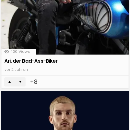
400
Views
Ari, der Bad-Ass-Biker
vor 2 Jahren
8