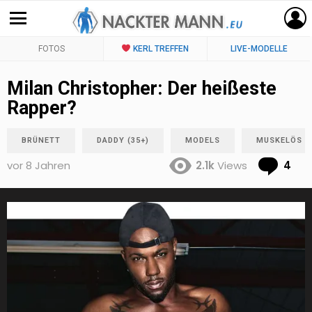
FOTOS
KERL TREFFEN
LIVE-MODELLE
Milan Christopher: Der heißeste
Rapper?
BRÜNETT
DADDY (35+)
MODELS
MUSKELÖS
Co
vor 8 Jahren
2.1k
Views
4