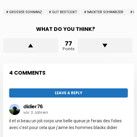
GROSSER SCHWANZ
GUT BESTÜCKT
NACKTER SCHWARZER
N
WHAT DO YOU THINK?
77
Points
4 COMMENTS
LEAVE A REPLY
didier76
vor 3 Jahren
il et si beau un joli corps une belle queue je ferais des folies
avec c’est pour cela que j’aime les hommes blacks didier