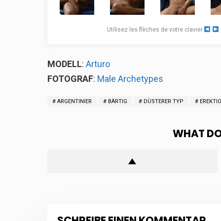
Utilisez les flèches de votre clavier
MODELL
:
Arturo
FOTOGRAF
:
Male Archetypes
ARGENTINIER
BÄRTIG
DÜSTERER TYP
EREKTI
WHAT DO
SCHREIBE EINEN KOMMENTAR