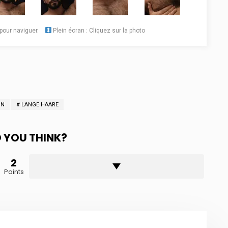
pour naviguer.
Plein écran : Cliquez sur la photo
ON
LANGE HAARE
 YOU THINK?
2
Points