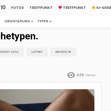
10
P
FOTOS
TREFFPUNKT
TREFFPUNKT
KI-GEN
ORIENTIERUNG
TYPEN
chetypen.
DADDY (35+)
LATINO
MASKULIN
438
Views