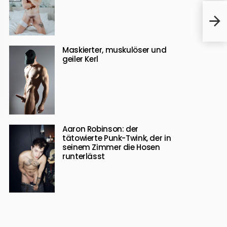
„JU
Alek
Maskierter, muskulöser und
geiler Kerl
Aaron Robinson: der
tätowierte Punk-Twink, der in
seinem Zimmer die Hosen
runterlässt